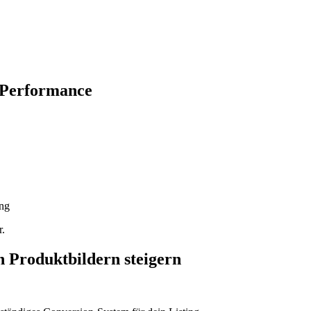
C Performance
ng
r.
n Produktbildern steigern